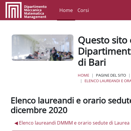
Vai al contenuto principale
Home
Corsi
Questo sito 
Dipartiment
di Bari
HOME
PAGINE DEL SITO
ELENCO LAUREANDI E ORAR
Elenco laureandi e orario sedute
dicembre 2020
◀︎ Elenco laureandi DMMM e orario sedute di Laure