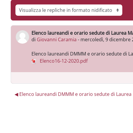
ità visualizzazione
Elenco laureandi e orario sedute di Laurea Ma
Numero di risposte: 0
di
Giovanni Caramia
-
mercoledì, 9 dicembre 
Elenco laureandi DMMM e orario sedute di Lau
Elenco16-12-2020.pdf
◀︎ Elenco laureandi DMMM e orario sedute di Laure