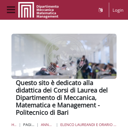
Vai al contenuto principale
Login
Pannello laterale
Questo sito è dedicato alla
didattica dei Corsi di Laurea del
Dipartimento di Meccanica,
Matematica e Management -
Politecnico di Bari
HOME
PAGINE DEL SITO
ANNUNCI DEL SITO
ELENCO LAUREANDI E ORARIO SEDUTE DI LAUREA DEL 22 SETTEMBRE 2020