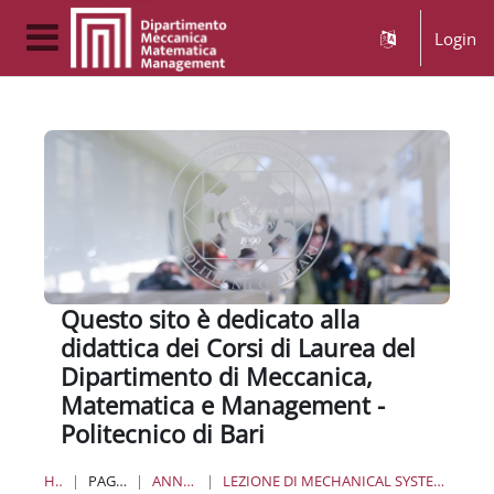
Vai al contenuto principale
Login
Pannello laterale
Questo sito è dedicato alla
didattica dei Corsi di Laurea del
Dipartimento di Meccanica,
Matematica e Management -
Politecnico di Bari
HOME
PAGINE DEL SITO
ANNUNCI DEL SITO
LEZIONE DI MECHANICAL SYSTEMS DYNAMICS - CDS LM10 INGEGNERIA ENERGETICA