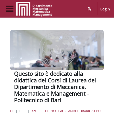
Vai al contenuto principale
Login
Pannello laterale
Questo sito è dedicato alla
didattica dei Corsi di Laurea del
Dipartimento di Meccanica,
Matematica e Management -
Politecnico di Bari
HOME
PAGINE DEL SITO
ANNUNCI DEL SITO
ELENCO LAUREANDI E ORARIO SEDUTE DI LAUREA TRIENNALE ING. MECCANICA E ING. GESTIONALE DEL 9 GIUGNO 2021