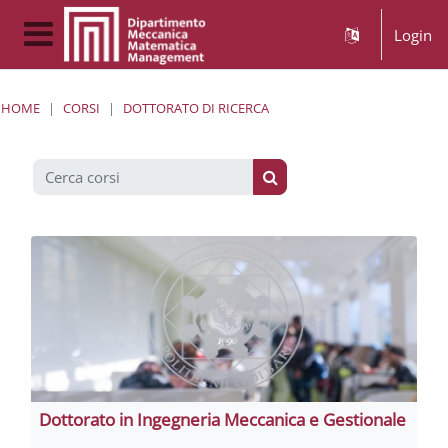
Vai al contenuto principale
Login
Pannello laterale
HOME
CORSI
DOTTORATO DI RICERCA
Cerca corsi
Cerca corsi
Dottorato in Ingegneria Meccanica e Gestionale