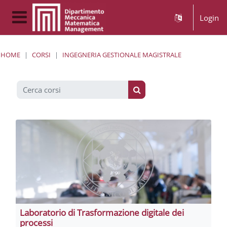
Vai al contenuto principale
Login
Pannello laterale
HOME
CORSI
INGEGNERIA GESTIONALE MAGISTRALE
Cerca corsi
Cerca corsi
Laboratorio di Trasformazione digitale dei
processi